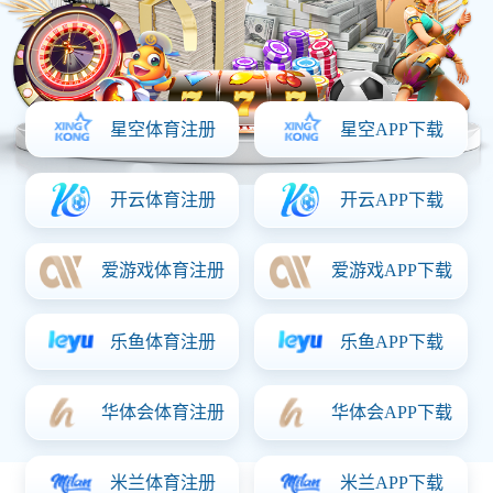
刘大线航道疏浚